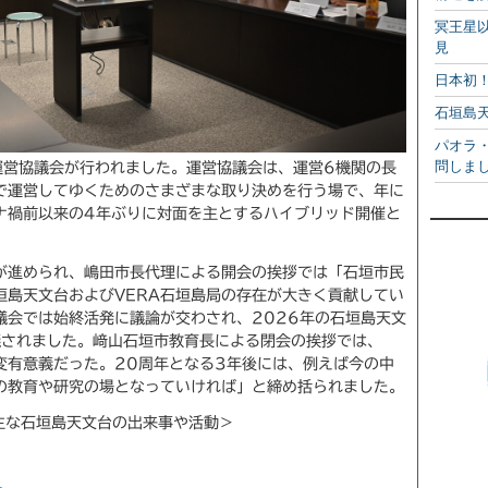
冥王星
見
日本初
石垣島
パオラ
問しま
運営協議会が行われました。運営協議会は、運営6機関の長
で運営してゆくためのさまざまな取り決めを行う場で、年に
ナ禍前以来の4年ぶりに対面を主とするハイブリッド開催と
進められ、嶋田市長代理による開会の挨拶では「石垣市民
垣島天文台およびVERA石垣島局の存在が大きく貢献してい
議会では始終活発に議論が交わされ、2026年の石垣島天文
議されました。﨑山石垣市教育長による閉会の挨拶では、
変有意義だった。20周年となる3年後には、例えば今の中
の教育や研究の場となっていければ」と締め括られました。
の主な石垣島天文台の出来事や活動＞