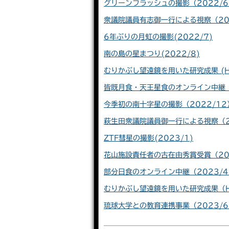
グリーンフラッシュの撮影（2022/
衆議院議員有志御一行による視察（20
6年ぶりの月虹の撮影(2022/7)
南の島の星まつり(2022/8)
むりかぶし望遠鏡を用いた研究成果 (Haseg
皆既月食・天王星食のオンライン中継（
今季初の南十字星の撮影（2022/12
萩生田衆議院議員御一行による視察（2
ZTF彗星の撮影(2023/1)
花山施設責任者の古在由秀賞受賞（20
部分日食のオンライン中継（2023/
むりかぶし望遠鏡を用いた研究成果（Horiuc
琉球大学との教育連携事業（2023/