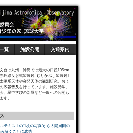
一覧
施設公開
交通案内
文台は九州・沖縄では最大の口径105cm
赤外線反射式望遠鏡｢むりかぶし望遠鏡｣
太陽系天体や突発天体の観測研究、およ
の広報普及を行っています。施設見学、
会、星空学びの部屋など一般への公開も
ます。
ス
アルテミスII の“1枚の写真”から太陽周囲の
読み解くことに成功