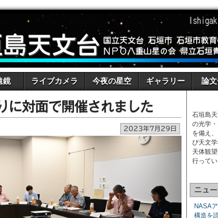
遠鏡
ライブカメラ
今夜の星空
ギャラリー
論文
りに対面で開催されました
石垣島天
の光学・
2023年7月29日
を備え、
び天文学
天体観望
行ってい
ニュー
NASA
構造を