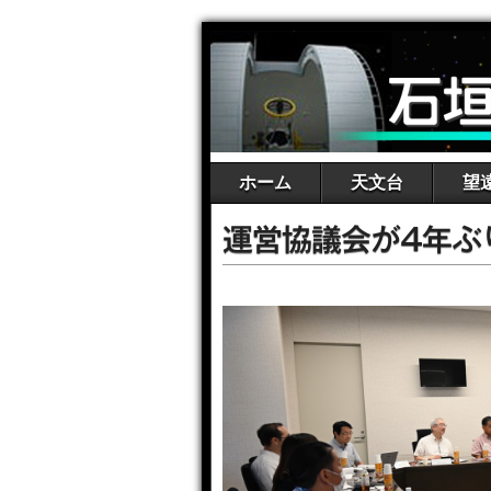
ホーム
天文台
望
運営協議会が4年ぶ