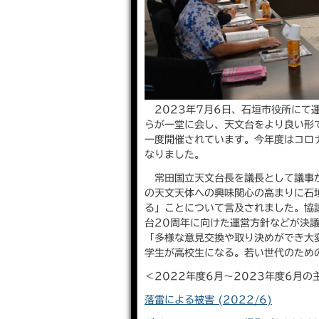
2023年7月6日、石垣市役所にて
らが一堂に会し、天文台をより良い形
一度開催されています。今年度はコロ
なりました。
常田国立天文台長を議長として議事が
の天文天体への興味関心の高まりに石
る」ことについて言及されました。協
台20周年に向けた運営方針などが決
「多様な意見交換や取り決めができ大
学生が高校生になる。若い世代のため
＜2022年度6月〜2023年度6月
落雷による被害 (2022/6)