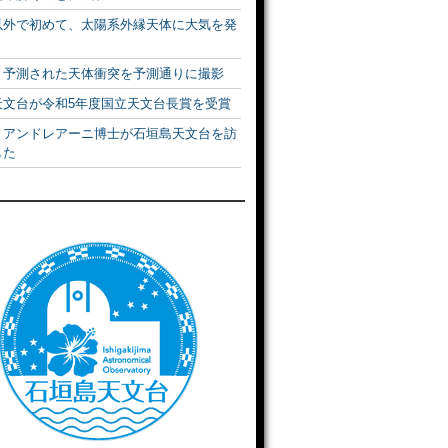
以外で初めて、太陽系外縁天体に大気を発
！予測された天体衝突を予測通りに撮影
天文台が令和5年度国立天文台長賞を受賞
・アンドレアーニ博士が石垣島天文台を訪
した