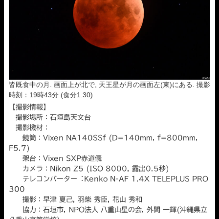
皆既食中の月. 画面上が北で, 天王星が月の画面左(東)にある. 撮影
時刻：19時43分 (食分1.30)
【撮影情報】
撮影場所：石垣島天文台
撮影機材：
鏡筒：Vixen NA140SSf (D=140mm, f=800mm,
F5.7)
架台：Vixen SXP赤道儀
カメラ：Nikon Z5 (ISO 8000, 露出0.5秒)
テレコンバーター︓Kenko N-AF 1.4X TELEPLUS PRO
300
撮影：早津 夏己, 羽柴 秀臣, 花山 秀和
協力：石垣市, NPO法人 八重山星の会, 外間 一輝(沖縄県立