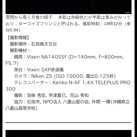
雲間から覗く月食の様子. 本影は赤銅色だが半影は青みがかって
おり，ターコイズフリンジと呼ばれる。撮影時刻：19時12分（食
分0.94）
【撮影情報】
撮影場所：石垣島天文台
撮影機材：
鏡筒：Vixen NA140SSf (D=140mm, f=800mm,
F5.7)
架台：Vixen SXP赤道儀
カメラ：Nikon Z5 (ISO 10000, 露出0.125秒)
テレコンバーター：Kenko N-AF 1.4X TELEPLUS PRO
300
撮影：羽柴 秀臣, 早津夏己，花山 秀和
協力：石垣市, NPO法人 八重山星の会, 外間 一輝(沖縄県立
八重山高等学校)