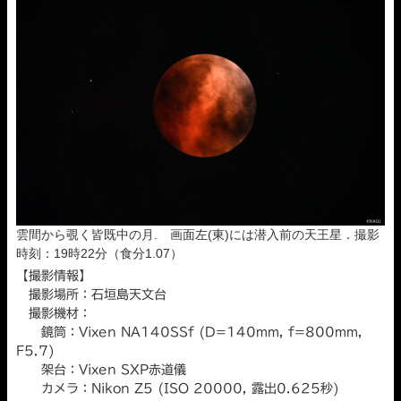
雲間から覗く皆既中の月. 画面左(東)には潜入前の天王星．撮影
時刻：19時22分（食分1.07）
【撮影情報】
撮影場所：石垣島天文台
撮影機材：
鏡筒：Vixen NA140SSf (D=140mm, f=800mm,
F5.7)
架台：Vixen SXP赤道儀
カメラ：Nikon Z5 (ISO 20000, 露出0.625秒)