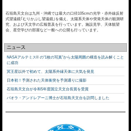
石垣島天文台は九州・沖縄では最大の口径105cmの光学・赤外線反射
式望遠鏡｢むりかぶし望遠鏡｣を備え、太陽系天体や突発天体の観測研
究、および天文学の広報普及を行っています。施設見学、天体観望
会、星空学びの部屋など一般への公開も行っています。
ニュース
NASAアルテミスII の“1枚の写真”から太陽周囲の構造を読み解くこと
に成功
冥王星以外で初めて、太陽系外縁天体に大気を発見
日本初！予測された天体衝突を予測通りに撮影
石垣島天文台が令和5年度国立天文台長賞を受賞
パオラ・アンドレアーニ博士が石垣島天文台を訪問しました