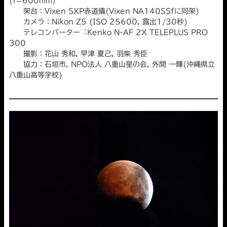
(f=600mm)
架台：Vixen SXP赤道儀(Vixen NA140SSfに同架)
カメラ：Nikon Z5 (ISO 25600, 露出1/30秒)
テレコンバーター︓Kenko N-AF 2X TELEPLUS PRO
300
撮影：花山 秀和, 早津 夏己, 羽柴 秀臣
協力：石垣市, NPO法人 八重山星の会, 外間 一輝(沖縄県立
八重山高等学校)