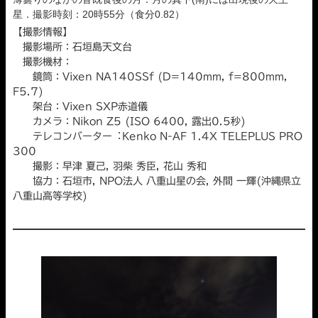
星．撮影時刻：20時55分（食分0.82）
【撮影情報】
撮影場所：石垣島天文台
撮影機材：
鏡筒：Vixen NA140SSf (D=140mm, f=800mm,
F5.7)
架台：Vixen SXP赤道儀
カメラ：Nikon Z5 (ISO 6400, 露出0.5秒)
テレコンバーター︓Kenko N-AF 1.4X TELEPLUS PRO
300
撮影：早津 夏己, 羽柴 秀臣, 花山 秀和
協力：石垣市, NPO法人 八重山星の会, 外間 一輝(沖縄県立
八重山高等学校)