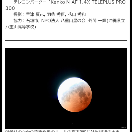
テレコンバーター︓Kenko N-AF 1.4X TELEPLUS PRO
300
撮影：早津 夏己, 羽柴 秀臣, 花山 秀和
協力：石垣市, NPO法人 八重山星の会, 外間 一輝(沖縄県立
八重山高等学校)
薄曇りのなかの皆既食後の月．月の真下(南)には出現後の天王