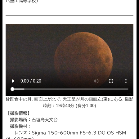
八重山高等学校)
皆既食中の月. 画面上が北で, 天王星が月の画面左(東)にある. 撮影
時刻：19時43分 (食分1.30)
【撮影情報】
撮影場所：石垣島天文台
撮影機材：
レンズ：Sigma 150-600mm F5-6.3 DG OS HSM