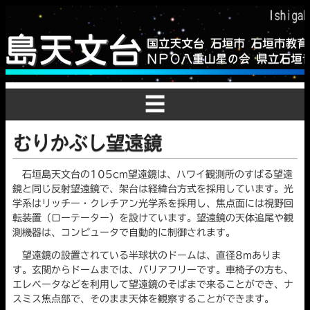
☰
むりかぶし望遠鏡
石垣島天文台の105cm望遠鏡は、ハワイ観測所のすばる望遠
鏡と同じ反射望遠鏡で、架台は経緯台方式を採用しています。光
学系はリッチー・クレチアン光学系を採用し、焦点面には視野回
転装置（ローテーター）を設けています。望遠鏡の天体追尾や観
測機器は、コンピュータで自動的に制御されます。
望遠鏡の設置されている半球状のドームは、直径8mありま
す。玄関からドームまでは、バリアフリーです。車椅子の方も、
エレベータなどを利用して望遠鏡のそばまで来ることができ、ナ
スミス焦点部で、そのまま天体を観察することができます。