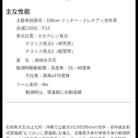
主な性能
主鏡有効直径：105cm リッチー・クレチアン光学系
合成口径比：F12
焦点位置：カセグレン焦点
ナスミス焦点1（研究用）
ナスミス焦点2（観望用）
架 台 ：経緯台方式
観測時駆動範囲：高度角：15－88度角
方位角：真南±270度角
ドーム直径：8m
観測時は、望遠鏡に自動追随
石垣島天文台は九州・沖縄では最大の口径105cmの光学・赤外線反射
式望遠鏡｢むりかぶし望遠鏡｣を備え、太陽系天体や突発天体の観測研