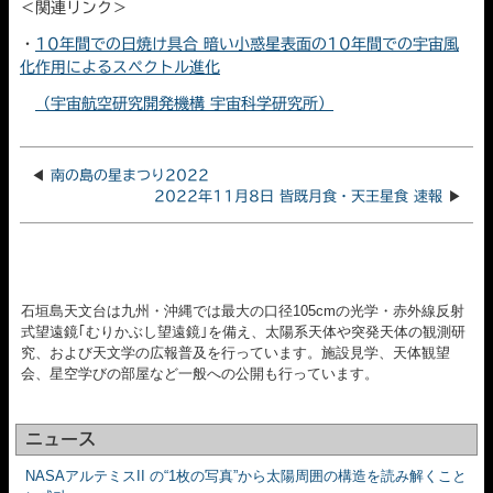
＜関連リンク＞
・
10年間での日焼け具合 暗い小惑星表面の10年間での宇宙風
化作用によるスペクトル進化
（宇宙航空研究開発機構 宇宙科学研究所）
◀
南の島の星まつり2022
2022年11月8日 皆既月食・天王星食 速報
▶
石垣島天文台は九州・沖縄では最大の口径105cmの光学・赤外線反射
式望遠鏡｢むりかぶし望遠鏡｣を備え、太陽系天体や突発天体の観測研
究、および天文学の広報普及を行っています。施設見学、天体観望
会、星空学びの部屋など一般への公開も行っています。
ニュース
NASAアルテミスII の“1枚の写真”から太陽周囲の構造を読み解くこと