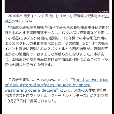
2010年の衝突イベント直後にむりかぶし望遠鏡で観測された
小
惑星(596)Scheila
宇宙航空研究開発機構 宇宙科学研究所の長谷川直主任研究開発
員を中心とする国際研究チームは、むりかぶし望遠鏡などを用い
て小惑星(596)Scheilaを観測し、10年間での宇宙風化作用に
よるスペクトルの進化を調べました。その結果、2010年の衝突
イベント直後に観測されたスペクトルと今回の結果が、観測の不
確かさの範囲内で一致することが明らかになりました。本研究
は、太陽系の小惑星表面における宇宙風化作用によるスペクトル
変化を調べた初めての例です。
この研究成果は、Hasegawa et al. “
Spectral evolution
of dark asteroid surfaces induced by space
weathering over a decade
”として、米国の天体物理学専
門誌『アストロフィジカル・ジャーナル・レターズ』に2022年
10月27日付で掲載されました。