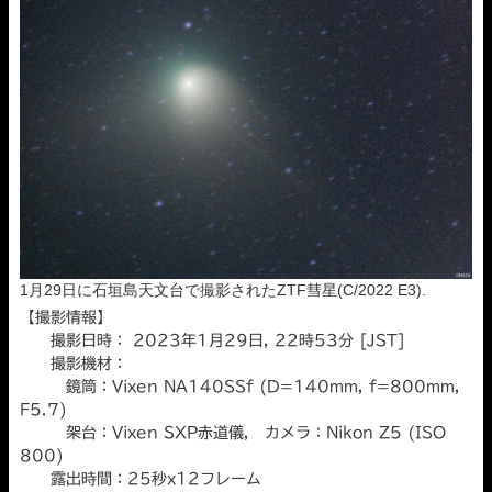
1月29日に石垣島天文台で撮影されたZTF彗星(C/2022 E3).
【撮影情報】
撮影日時： 2023年1月29日, 22時53分 [JST]
撮影機材：
鏡筒：Vixen NA140SSf (D=140mm, f=800mm,
F5.7)
架台：Vixen SXP赤道儀, カメラ：Nikon Z5 (ISO
800)
露出時間：25秒x12フレーム