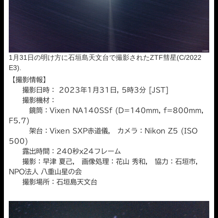
1月31日の明け方に石垣島天文台で撮影されたZTF彗星(C/2022
E3).
【撮影情報】
撮影日時： 2023年1月31日, 5時3分 [JST]
撮影機材：
鏡筒：Vixen NA140SSf (D=140mm, f=800mm,
F5.7)
架台：Vixen SXP赤道儀, カメラ：Nikon Z5 (ISO
500)
露出時間：240秒x24フレーム
撮影：早津 夏己, 画像処理：花山 秀和, 協力：石垣市,
NPO法人 八重山星の会
撮影場所：石垣島天文台