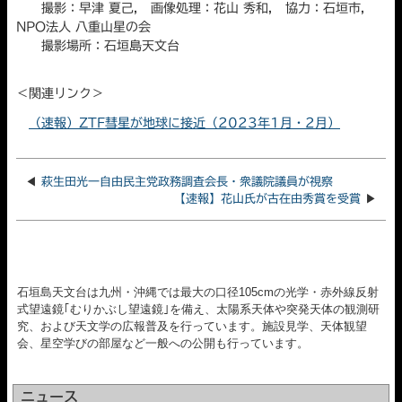
撮影：早津 夏己, 画像処理：花山 秀和, 協力：石垣市,
NPO法人 八重山星の会
撮影場所：石垣島天文台
＜関連リンク＞
（速報）ZTF彗星が地球に接近（2023年1月・2月）
◀
萩生田光一自由民主党政務調査会長・衆議院議員が視察
【速報】花山氏が古在由秀賞を受賞
▶
石垣島天文台は九州・沖縄では最大の口径105cmの光学・赤外線反射
式望遠鏡｢むりかぶし望遠鏡｣を備え、太陽系天体や突発天体の観測研
究、および天文学の広報普及を行っています。施設見学、天体観望
会、星空学びの部屋など一般への公開も行っています。
ニュース