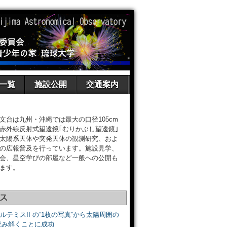
一覧
施設公開
交通案内
文台は九州・沖縄では最大の口径105cm
赤外線反射式望遠鏡｢むりかぶし望遠鏡｣
太陽系天体や突発天体の観測研究、およ
の広報普及を行っています。施設見学、
会、星空学びの部屋など一般への公開も
ます。
ス
アルテミスII の“1枚の写真”から太陽周囲の
読み解くことに成功