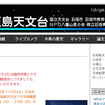
遠鏡
ライブカメラ
今夜の星空
ギャラリー
論文
石垣島天
の光学・
を備え、
び天文学
天体観望
/9(日)は臨時休館とさせ
行ってい
体観望会につきましても、
ていただきます。
ニュー
星まつり2026」夕涼み
石垣島天文台での天体観望
NASA
日（日）～23日（日）は
構造を