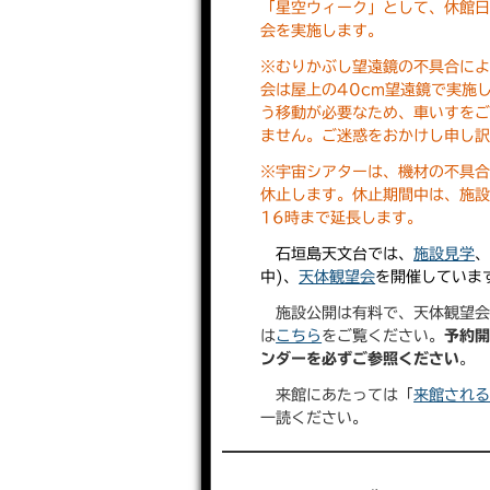
「星空ウィーク」として、休館
会を実施します。
※むりかぶし望遠鏡の不具合に
会は屋上の40cm望遠鏡で実施
う移動が必要なため、車いすを
ません。ご迷惑をおかけし申し
※宇宙シアターは、機材の不具
休止します。休止期間中は、施
16時まで延長します。
石垣島天文台では、
施設見学
中)、
天体観望会
を開催していま
施設公開は有料で、天体観望会
は
こちら
をご覧ください。
予約
ンダーを必ずご参照ください
。
来館にあたっては「
来館され
一読ください。