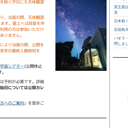
日を除く平日にも天体観望
冥王星
見
より、当面の間、天体観望
日本初
します。屋上へは段差を伴
ご利用の方は参加いただけ
石垣島
訳ありません。
パオラ
問しま
合により当面の間、公開を
設見学の最終入館時刻を
、
宇宙シアター
(公開休止
す。
は予約が必要です。詳細
開始日については公開カレ
る方へのご案内
」を是非ご