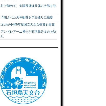
以外で初めて、太陽系外縁天体に大気を発
！予測された天体衝突を予測通りに撮影
天文台が令和5年度国立天文台長賞を受賞
・アンドレアーニ博士が石垣島天文台を訪
した