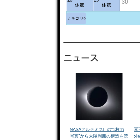
ニュース
NASAアルテミスII の“1枚の
冥
写真”から太陽周囲の構造を読
外