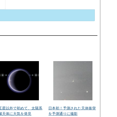
王星以外で初めて、太陽系
日本初！予測された天体衝突
縁天体に大気を発見
を予測通りに撮影