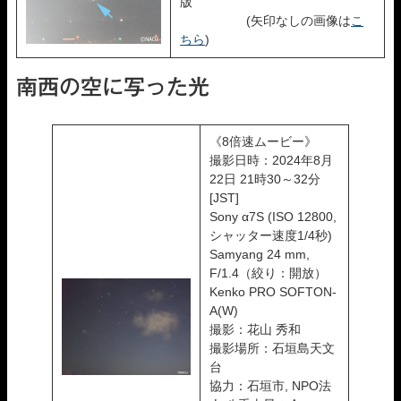
版
(矢印なしの画像は
こ
ちら
)
南西の空に写った光
《8倍速ムービー》
撮影日時：2024年8月
22日 21時30～32分
[JST]
Sony α7S (ISO 12800,
シャッター速度1/4秒)
Samyang 24 mm,
F/1.4（絞り：開放）
Kenko PRO SOFTON-
A(W)
撮影：花山 秀和
撮影場所：石垣島天文
台
協力：石垣市, NPO法