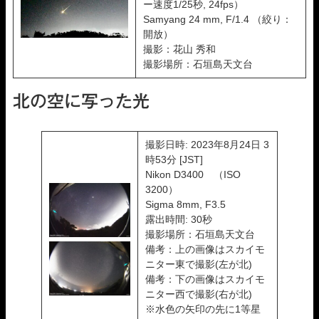
ー速度1/25秒, 24fps）
Samyang 24 mm, F/1.4 （絞り：
開放）
撮影：花山 秀和
撮影場所：石垣島天文台
北の空に写った光
撮影日時: 2023年8月24日 3
時53分 [JST]
Nikon D3400 （ISO
3200）
Sigma 8mm, F3.5
露出時間: 30秒
撮影場所：石垣島天文台
備考：上の画像はスカイモ
ニター東で撮影(左が北)
備考：下の画像はスカイモ
ニター西で撮影(右が北)
※水色の矢印の先に1等星