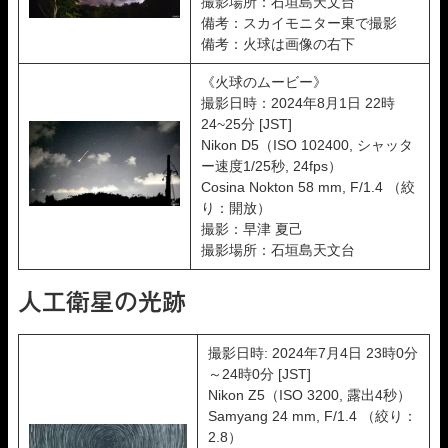
撮影場所：石垣島天文台
備考：スカイモニター東で撮影
備考：火球は画像の右下
《火球のムービー》
撮影日時：2024年8月1日 22時
24~25分 [JST]
Nikon D5（ISO 102400, シャッタ
ー速度1/25秒, 24fps）
Cosina Nokton 58 mm, F/1.4 （絞
り：開放）
撮影：早津 夏己
撮影場所：石垣島天文台
人工衛星の光跡
撮影日時: 2024年7月4日 23時0分
～24時0分 [JST]
Nikon Z5（ISO 3200, 露出4秒）
Samyang 24 mm, F/1.4 （絞り：
2.8）