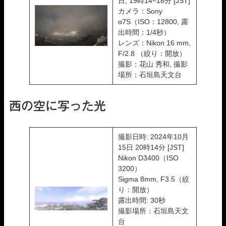
日, 19時14~18分 [JST]
カメラ：Sony
α7S（ISO：12800, 露
出時間：1/4秒）
レンズ：Nikon 16 mm,
F/2.8 （絞り：開放）
撮影：花山 秀和, 撮影
場所：石垣島天文台
西の空に写った光
撮影日時: 2024年10月
15日 20時14分 [JST]
Nikon D3400（ISO
3200）
Sigma 8mm, F3.5（絞
り：開放）
露出時間: 30秒
撮影場所：石垣島天文
台