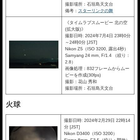
撮影場所：石垣島天文台
備考：
スターリンクの舞
《タイムラプスムービー 北の空
(拡大版)》
撮影日時: 2024年7月4日 23時0分
～24時0分 [JST]
Nikon Z5（ISO 3200, 露出4秒）
Samyang 24 mm, F/1.4 （絞り：
2.8）
画像処理：832フレームからムー
ビーを作成(30fps)
撮影：花山 秀和
撮影場所：石垣島天文台
火球
撮影日時: 2024年2月29日 22時14
分 [JST]
Nikon D3400（ISO 3200）
Sigma 8mm, F3.5（絞り：開放）