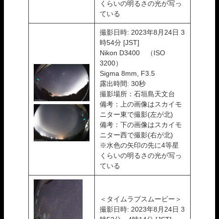
くらいの明るさの光が写っ
ている
撮影日時: 2023年8月24日 3
時54分 [JST]
Nikon D3400 （ISO
3200）
Sigma 8mm, F3.5
露出時間: 30秒
撮影場所：石垣島天文台
備考：上の画像はスカイモ
ニター東で撮影(左が北)
備考：下の画像はスカイモ
ニター西で撮影(右が北)
※水色の矢印の先に4等星
くらいの明るさの光が写っ
ている
＜タイムラプスムービー＞
撮影日時: 2023年8月24日 3