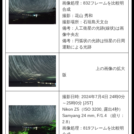
画像処理：832フレームを比較明
合成
撮影：花山 秀和
撮影場所：石垣島天文台
備考：人工衛星の光跡(線状)は画
像中央左
備考：円弧状の光跡は恒星の日周
運動による光跡
上の画像の拡大
版
撮影日時: 2024年7月4日 24時0分
～25時0分 [JST]
Nikon Z5（ISO 3200, 露出4秒）
Samyang 24 mm, F/1.4 （絞り：
2.8）
画像処理：819フレームを比較明