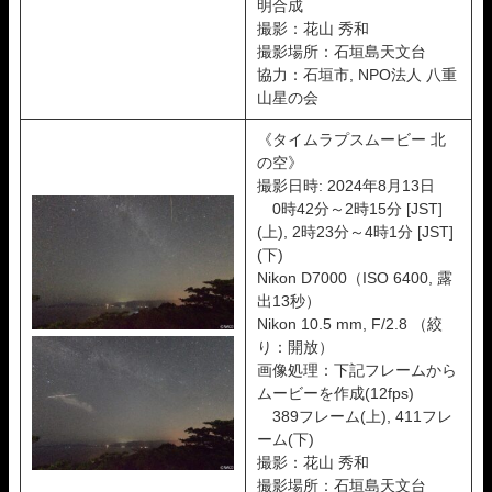
明合成
撮影：花山 秀和
撮影場所：石垣島天文台
協力：石垣市, NPO法人 八重
山星の会
《タイムラプスムービー 北
の空》
撮影日時: 2024年8月13日
0時42分～2時15分 [JST]
(上), 2時23分～4時1分 [JST]
(下)
Nikon D7000（ISO 6400, 露
出13秒）
Nikon 10.5 mm, F/2.8 （絞
り：開放）
画像処理：下記フレームから
ムービーを作成(12fps)
389フレーム(上), 411フレ
ーム(下)
撮影：花山 秀和
撮影場所：石垣島天文台