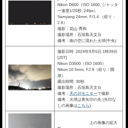
Nikon D600（ISO 1600, シャッタ
ー速度1/25秒, 24fps）
Samyang 24mm, F/1.4 （絞り：
2.8）
撮影：花山 秀和
撮影場所：石垣島天文台
備考：南の空に現れた火球(中央)
撮影日時: 2024年9月5日 1時39分
[JST]
Nikon D3500（ISO 1600）
Nikon 10.5mm, F2.8（絞り：開
放）
露出時間: 30秒
撮影場所：石垣島天文台
備考：
天の川モニター
で撮影
備考：火球は青矢印の先 (矢印な
しの画像は
こちら
)
上の画像の拡大