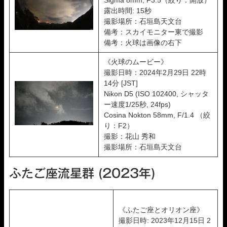
露出時間: 15秒
撮影場所：石垣島天文台
備考：スカイモニター東で撮影
備考：火球は画像の右下
《火球のムービー》
撮影日時：2024年2月29日 22時
14分 [JST]
Nikon D5 (ISO 102400, シャッタ
ー速度1/25秒, 24fps)
Cosina Nokton 58mm, F/1.4 （絞
り：F2）
撮影：花山 秀和
撮影場所：石垣島天文台
ふたご座流星群 (2023年)
《ふたご座とオリオン座》
撮影日時: 2023年12月15日 2