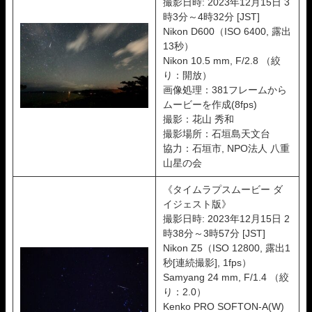
撮影日時: 2023年12月15日 3
時3分～4時32分 [JST]
Nikon D600（ISO 6400, 露出
13秒）
Nikon 10.5 mm, F/2.8 （絞
り：開放）
画像処理：381フレームから
ムービーを作成(8fps)
撮影：花山 秀和
撮影場所：石垣島天文台
協力：石垣市, NPO法人 八重
山星の会
《タイムラプスムービー ダ
イジェスト版》
撮影日時: 2023年12月15日 2
時38分～3時57分 [JST]
Nikon Z5（ISO 12800, 露出1
秒[連続撮影], 1fps）
Samyang 24 mm, F/1.4 （絞
り：2.0）
Kenko PRO SOFTON-A(W)