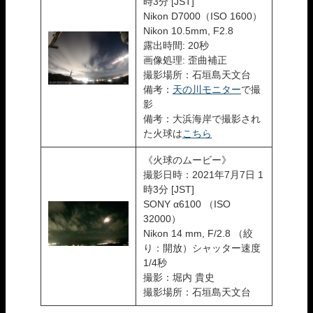
時3分 [JST]
Nikon D7000（ISO 1600）
Nikon 10.5mm, F2.8
露出時間: 20秒
画像処理: 歪曲補正
撮影場所：石垣島天文台
備考：
天の川モニター
で撮
影
備考：大浜海岸で撮影され
た火球は
こちら
《火球のムービー》
撮影日時：2021年7月7日 1
時3分 [JST]
SONY α6100 （ISO
32000）
Nikon 14 mm, F/2.8 （絞
り：開放）シャッター速度
1/4秒
撮影：堀内 貴史
撮影場所：石垣島天文台