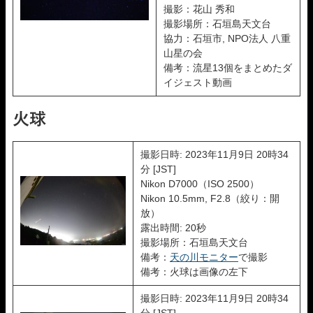
撮影：花山 秀和
撮影場所：石垣島天文台
協力：石垣市, NPO法人 八重
山星の会
備考：流星13個をまとめたダ
イジェスト動画
火球
撮影日時: 2023年11月9日 20時34
分 [JST]
Nikon D7000（ISO 2500）
Nikon 10.5mm, F2.8（絞り：開
放）
露出時間: 20秒
撮影場所：石垣島天文台
備考：
天の川モニター
で撮影
備考：火球は画像の左下
撮影日時: 2023年11月9日 20時34
分 [JST]