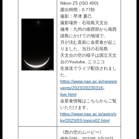
Nikon Z5 (ISO 400)
露出時間：0.77秒
撮影：早津 夏己
撮影場所：石垣島天文台
備考：九州の南西部から南西
諸島にかけての地域で、
月が沈む直前に金星食が起こ
りました。当日の石垣島
天文台の空の様子は国立天文
台のYoutube, ニコニコ
生放送でライブ配信されまし
た。
https://www.nao.ac.jp/news/e
vents/2023/20230316-
live.html
金星食情報はこちらからご覧
いただけます。
https://www.nao.ac.jp/astro/s
ky/2023/03-topics02.html
《西の空のムービー》
撮影日時：2023年 3月24日