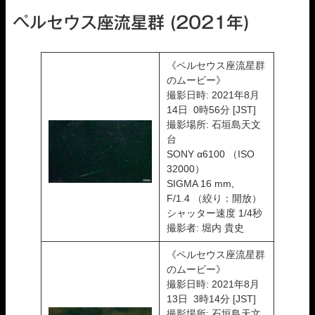
ペルセウス座流星群 (2021年)
《ペルセウス座流星群
のムービー》
撮影日時: 2021年8月
14日 0時56分 [JST]
撮影場所: 石垣島天文
台
SONY α6100 （ISO
32000）
SIGMA 16 mm,
F/1.4 （絞り：開放）
シャッター速度 1/4秒
撮影者: 堀内 貴史
《ペルセウス座流星群
のムービー》
撮影日時: 2021年8月
13日 3時14分 [JST]
撮影場所: 石垣島天文