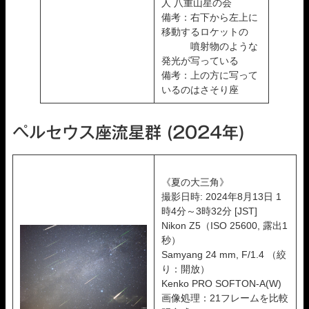
人 八重山星の会
備考：右下から左上に
移動するロケットの
噴射物のような
発光が写っている
備考：上の方に写って
いるのはさそり座
ペルセウス座流星群 (2024年)
《夏の大三角》
撮影日時: 2024年8月13日 1
時4分～3時32分 [JST]
Nikon Z5（ISO 25600, 露出1
秒）
Samyang 24 mm, F/1.4 （絞
り：開放）
Kenko PRO SOFTON-A(W)
画像処理：21フレームを比較