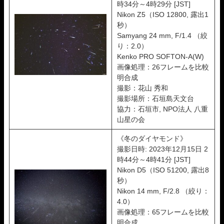
時34分～4時29分 [JST]
Nikon Z5（ISO 12800, 露出1
秒）
Samyang 24 mm, F/1.4 （絞
り：2.0）
Kenko PRO SOFTON-A(W)
画像処理：26フレームを比較
明合成
撮影：花山 秀和
撮影場所：石垣島天文台
協力：石垣市, NPO法人 八重
山星の会
《冬のダイヤモンド》
撮影日時: 2023年12月15日 2
時44分～4時41分 [JST]
Nikon D5（ISO 51200, 露出8
秒）
Nikon 14 mm, F/2.8 （絞り：
4.0）
画像処理：65フレームを比較
明合成