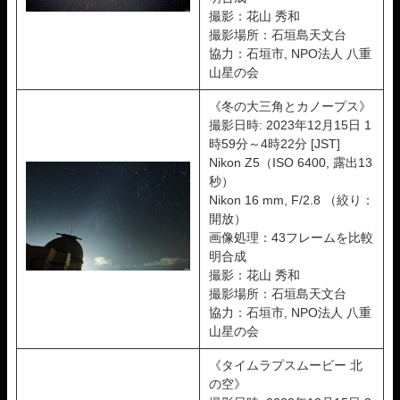
撮影：花山 秀和
撮影場所：石垣島天文台
協力：石垣市, NPO法人 八重
山星の会
《冬の大三角とカノープス》
撮影日時: 2023年12月15日 1
時59分～4時22分 [JST]
Nikon Z5（ISO 6400, 露出13
秒）
Nikon 16 mm, F/2.8 （絞り：
開放）
画像処理：43フレームを比較
明合成
撮影：花山 秀和
撮影場所：石垣島天文台
協力：石垣市, NPO法人 八重
山星の会
《タイムラプスムービー 北
の空》