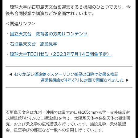
琉球大学は石垣島天文台を運営する６機関のひとつであり、今
後も合同授業や講演などが企画されています。
＜関連リンク＞
・
国立天文台 教育者の方向けコンテンツ
・
石垣島天文台 施設見学
・
琉球大学TECHゼミ（2023年7月14日開催予定）
◀
むりかぶし望遠鏡でスターリンク衛星の日除け効果を検証
運営協議会が4年ぶりに対面で開催されました
▶
石垣島天文台は九州・沖縄では最大の口径105cmの光学・赤外線反射
式望遠鏡｢むりかぶし望遠鏡｣を備え、太陽系天体や突発天体の観測研
究、および天文学の広報普及を行っています。施設見学、天体観望
会、星空学びの部屋など一般への公開も行っています。