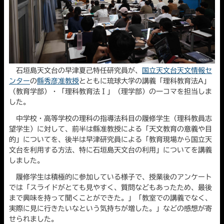
石垣島天文台の早津夏己特任研究員が、
国立天文台天文情報セ
ンター
の
縣秀彦准教授
とともに琉球大学の講義「理科教育法A」
（教育学部）・「理科教育法Ⅰ」（理学部）の一コマを担当しま
した。
中学校・高等学校の理科の指導法科目の履修学生（理科教員志
望学生）に対して、前半は縣准教授による「天文教育の意義や目
的」についてを、後半は早津研究員による「教育現場から国立天
文台を利用する方法、特に石垣島天文台の利用」についてを講義
しました。
履修学生は積極的に参加している様子で、授業後のアンケート
では「スライドがとても見やすく、質問などもあったため、最後
まで興味を持って聞くことができた。」「教室での講義でなく、
実際に見に行きたいなという気持ちが増した。」などの感想が寄
せられました。