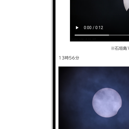
※⽯垣島
13時56分