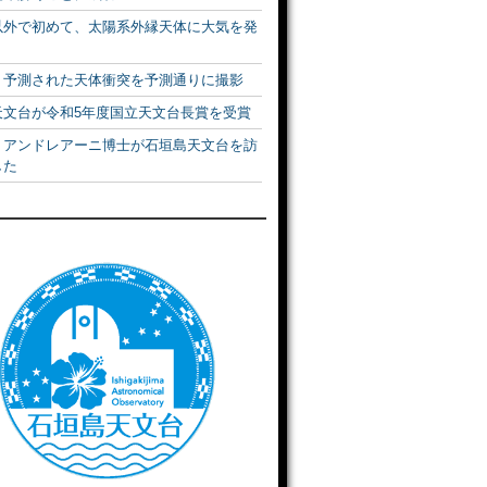
以外で初めて、太陽系外縁天体に大気を発
！予測された天体衝突を予測通りに撮影
天文台が令和5年度国立天文台長賞を受賞
・アンドレアーニ博士が石垣島天文台を訪
した