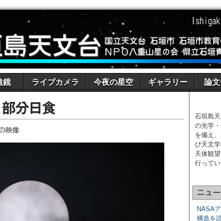
遠鏡
ライブカメラ
今夜の星空
ギャラリー
論文
日 部分日食
石垣島天
の光学・
)の映像
を備え、
び天文学
天体観望
行ってい
ニュー
NASA
構造を