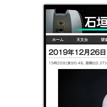
ホーム
天文台
望
2019年12月26
15時20分(⾷分0.48, ⾯積⽐0.37