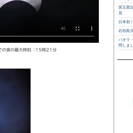
冥王星
見
日本初
石垣島
パオラ
問しま
での⾷の最⼤時刻︓15時21分