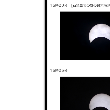
15時20分 [⽯垣島での⾷の最⼤時刻
15時25分