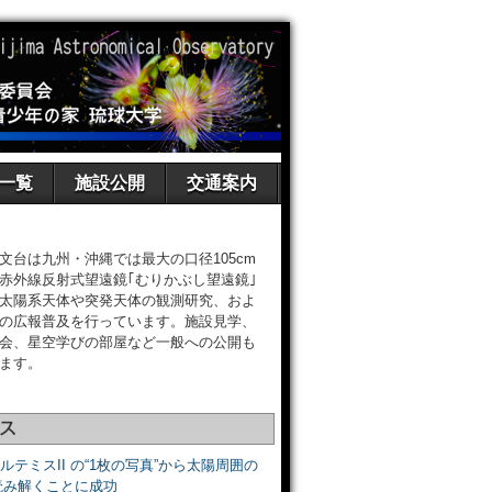
一覧
施設公開
交通案内
文台は九州・沖縄では最大の口径105cm
赤外線反射式望遠鏡｢むりかぶし望遠鏡｣
太陽系天体や突発天体の観測研究、およ
の広報普及を行っています。施設見学、
会、星空学びの部屋など一般への公開も
ます。
ス
アルテミスII の“1枚の写真”から太陽周囲の
読み解くことに成功