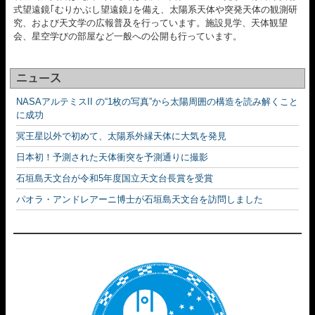
式望遠鏡｢むりかぶし望遠鏡｣を備え、太陽系天体や突発天体の観測研
究、および天文学の広報普及を行っています。施設見学、天体観望
会、星空学びの部屋など一般への公開も行っています。
ニュース
NASAアルテミスII の“1枚の写真”から太陽周囲の構造を読み解くこと
に成功
冥王星以外で初めて、太陽系外縁天体に大気を発見
日本初！予測された天体衝突を予測通りに撮影
石垣島天文台が令和5年度国立天文台長賞を受賞
パオラ・アンドレアーニ博士が石垣島天文台を訪問しました