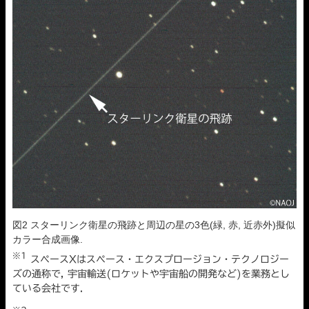
図2 スターリンク衛星の飛跡と周辺の星の3色(緑, 赤, 近赤外)擬似
カラー合成画像.
※1
スペースXはスペース・エクスプロージョン・テクノロジー
ズの通称で, 宇宙輸送(ロケットや宇宙船の開発など)を業務とし
ている会社です.