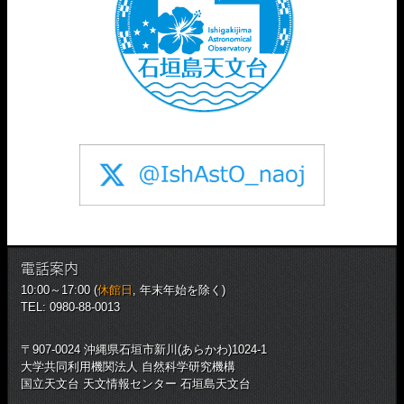
電話案内
10:00～17:00 (
休館日
, 年末年始を除く)
TEL: 0980-88-0013
〒907-0024 沖縄県石垣市新川(あらかわ)1024-1
大学共同利用機関法人 自然科学研究機構
国立天文台 天文情報センター 石垣島天文台