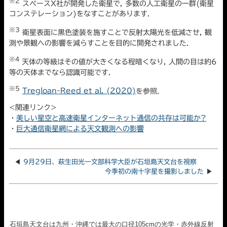
※2
スペースX社が開発した衛星で, 多数の人工衛星の一群(衛星
コンステレーション)をなすことがあります.
※3
衛星表面に黒色塗装を施すことで反射太陽光を低減させ, 観
測や景観への影響を減らすことを目的に開発されました.
※4
天体の等級はその値が大きくなる程暗くなり, 人間の目は約6
等の天体までなら認識可能です.
※5
Tregloan-Reed et al. (2020)
を参照.
<関連リンク>
・
美しい星空と高速衛星インターネット通信の共存は可能か?
・
巨大通信衛星網による天文観測への影響
◀
9月29日、萩生田光一文部科学大臣が石垣島天文台を視察
今季初の南十字星を撮影しました
▶
石垣島天文台は九州・沖縄では最大の口径105cmの光学・赤外線反射