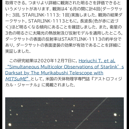
取得できる, つまりより詳細に観測された明るさを評価できると
いうメリットがあります. 観測は4~6月の間に計4回(ダークサッ
ト: 3回, STARLINK-1113: 1回)実施しました. 観測の結果ダ
ークサット, STARLINK-1113ともに, 長波長(色が赤に近づ
く)ほど明るくなる傾向にあることを確認しました. また, 衛星の
3色の明るさに太陽光の熱放射及び反射モデルを適用したところ,
ダークサットの表面の反射率はSTARTLINK-1113の約半分で
あり, ダークサットの表面塗装の効果が有効であることを詳細に
実証しました.
この研究結果は2020年12月7日に,
Horiuchi T. et al.
“Simultaneous Multicolor Observations of Starlink’s
Darksat by The Murikabushi Telescope with
MITSuME
”
として, 米国の天体物理学専門誌『アストロフィジ
カル・ジャーナル』に掲載されました.