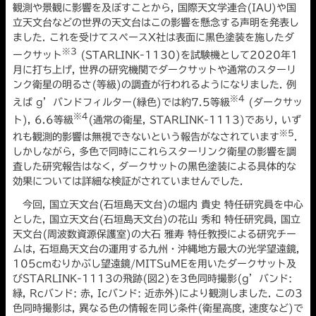
観測や景観に影響を及ぼすことから, 国際天文学連合(IAU)や国
立天文台などの世界の天文台はこの影響を懸念する声明を発表し
ました. これを受けてスペースX社は表面に黒色塗装を施したダ
※3
ークサット
(STARLINK-1130)を試験機として2020年1
月に打ち上げ, 世界の研究機関でダークサットや通常のスターリ
ンク衛星の明るさ(等級)の調査が行われるようになりました. 例
※4
えば g’バンドフィルター(緑色)では約7.5等級
(ダークサッ
※4
ト), 6.6等級
(通常の衛星, STARLINK-1113)であり, いず
※5
れも観測的影響は無視できないという報告がなされています
.
しかしながら, 多色で同時にこれらスターリンク衛星の影響を調
査した研究報告はなく, ダークサットの黒色塗装による具体的な
効果については詳細な検証がされていませんでした.
今回, 国立天文台(石垣島天文台)の堀内 貴史 特任研究員を中心
とした, 国立天文台(石垣島天文台)の花山 秀和 特任研究員, 国立
天文台(周波数資源保護室)の大石 雅寿 特任教授による研究チー
ムは, 石垣島天文台の運用する九州・沖縄地方最大の光学望遠鏡,
105cmむりかぶし望遠鏡/MITSuMEを用いたダークサット及
びSTARLINK-1113の飛跡(図2)を3色同時撮影(g’バンド:
緑, Rcバンド: 赤, Icバンド: 近赤外)により観測しました. この3
色同時撮影は, 異なる色の情報を同じ条件(衛星高度, 速度など)で