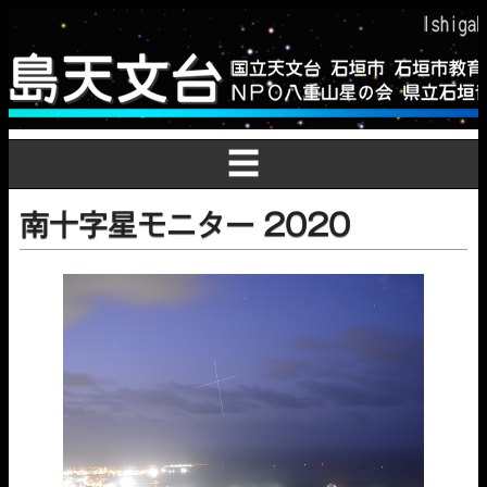
☰
南十字星モニター 2020