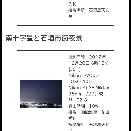
秀和
撮影場所：石垣島天文
台
南十字星と石垣市街夜景
撮影日時：2012年
12月20日 6時18分
[JST]
Nikon D7000
（ISO 400）
Nikon Ai AF Nikkor
35mm f/2D，絞
り：F2.8
露出時間：10秒
撮影，画像処理：花山
秀和
撮影場所：石垣島天文
台