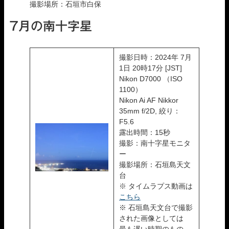
撮影場所：石垣市白保
7月の南十字星
撮影日時：2024年 7月
1日 20時17分 [JST]
Nikon D7000 （ISO
1100）
Nikon Ai AF Nikkor
35mm f/2D, 絞り：
F5.6
露出時間：15秒
撮影：南十字星モニタ
ー
撮影場所：石垣島天文
台
※ タイムラプス動画は
こちら
※ 石垣島天文台で撮影
された画像としては
最も遅い時期のもの