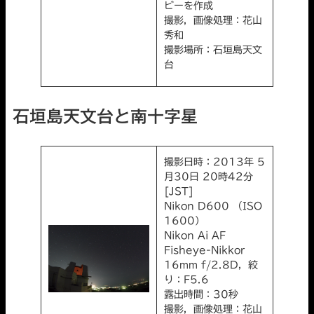
ビーを作成
撮影，画像処理：花山
秀和
撮影場所：石垣島天文
台
石垣島天文台と南十字星
撮影日時：2013年 5
月30日 20時42分
[JST]
Nikon D600 （ISO
1600）
Nikon Ai AF
Fisheye-Nikkor
16mm f/2.8D，絞
り：F5.6
露出時間：30秒
撮影，画像処理：花山