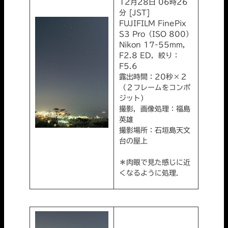
12月28日 06時26
分 [JST]
FUJIFILM FinePix
S3 Pro（ISO 800）
Nikon 17-55mm,
F2.8 ED，絞り：
F5.6
露出時間：20秒×２
（２フレームをコンポ
ジット）
撮影，画像処理：福島
英雄
撮影場所：石垣島天文
台の屋上
＊肉眼で見た感じに近
くなるように処理．