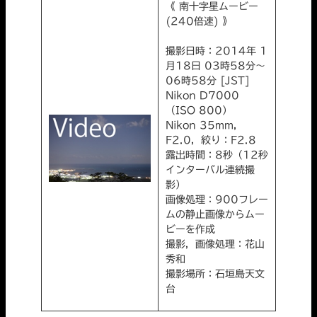
《 南十字星ムービー
(240倍速) 》
撮影日時：2014年 1
月18日 03時58分～
06時58分 [JST]
Nikon D7000
（ISO 800）
Nikon 35mm,
F2.0，絞り：F2.8
露出時間：8秒（12秒
インターバル連続撮
影）
画像処理：900フレー
ムの静止画像からムー
ビーを作成
撮影，画像処理：花山
秀和
撮影場所：石垣島天文
台