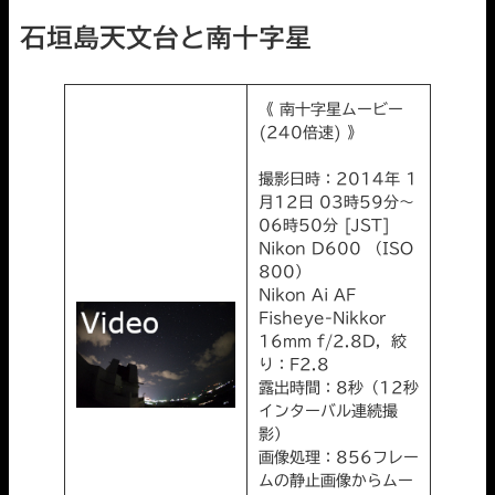
石垣島天文台と南十字星
《 南十字星ムービー
(240倍速) 》
撮影日時：2014年 1
月12日 03時59分～
06時50分 [JST]
Nikon D600 （ISO
800）
Nikon Ai AF
Fisheye-Nikkor
16mm f/2.8D，絞
り：F2.8
露出時間：8秒（12秒
インターバル連続撮
影）
画像処理：856フレー
ムの静止画像からムー