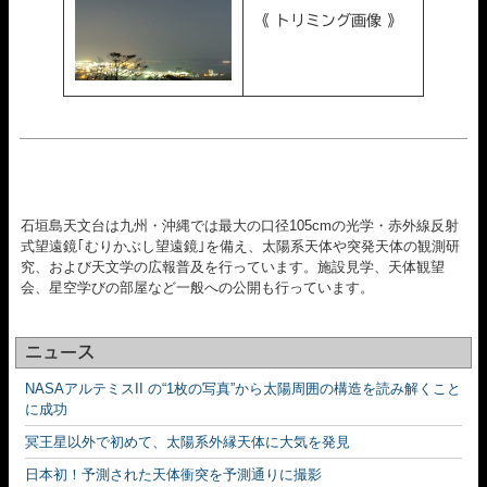
《 トリミング画像 》
石垣島天文台は九州・沖縄では最大の口径105cmの光学・赤外線反射
式望遠鏡｢むりかぶし望遠鏡｣を備え、太陽系天体や突発天体の観測研
究、および天文学の広報普及を行っています。施設見学、天体観望
会、星空学びの部屋など一般への公開も行っています。
ニュース
NASAアルテミスII の“1枚の写真”から太陽周囲の構造を読み解くこと
に成功
冥王星以外で初めて、太陽系外縁天体に大気を発見
日本初！予測された天体衝突を予測通りに撮影