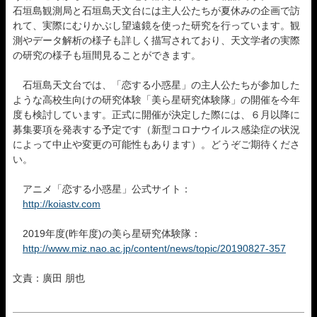
石垣島観測局と石垣島天文台には主人公たちが夏休みの企画で訪
れて、実際にむりかぶし望遠鏡を使った研究を行っています。観
測やデータ解析の様子も詳しく描写されており、天文学者の実際
の研究の様子も垣間見ることができます。
石垣島天文台では、「恋する小惑星」の主人公たちが参加した
ような高校生向けの研究体験「美ら星研究体験隊」の開催を今年
度も検討しています。正式に開催が決定した際には、６月以降に
募集要項を発表する予定です（新型コロナウイルス感染症の状況
によって中止や変更の可能性もあります）。どうぞご期待くださ
い。
アニメ「恋する小惑星」公式サイト：
http://koiastv.com
2019年度(昨年度)の美ら星研究体験隊：
http://www.miz.nao.ac.jp/content/news/topic/20190827-357
文責：廣田 朋也