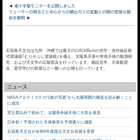
◀
南十字星モニターを公開しました
クェーサーの明るさと中心からの噴出ガスの変動との間の密接な関
係を解明
▶
石垣島天文台は九州・沖縄では最大の口径105cmの光学・赤外線反射
式望遠鏡｢むりかぶし望遠鏡｣を備え、太陽系天体や突発天体の観測研
究、および天文学の広報普及を行っています。施設見学、天体観望
会、星空学びの部屋など一般への公開も行っています。
ニュース
NASAアルテミスII の“1枚の写真”から太陽周囲の構造を読み解くこと
に成功
冥王星以外で初めて、太陽系外縁天体に大気を発見
日本初！予測された天体衝突を予測通りに撮影
石垣島天文台が令和5年度国立天文台長賞を受賞